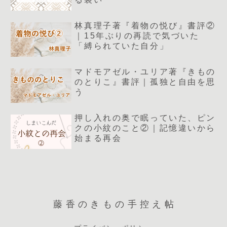
林真理子著『着物の悦び』書評②
｜15年ぶりの再読で気づいた
「縛られていた自分」
マドモアゼル・ユリア著『きもの
のとりこ』書評｜孤独と自由を思
う
押し入れの奥で眠っていた、ピン
クの小紋のこと②｜記憶違いから
始まる再会
藤香のきもの手控え帖