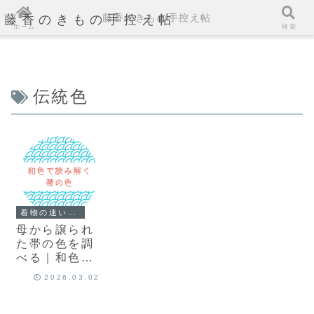
藤香のきもの手控え帖
藤香のきもの手控え帖
ホーム
検索
伝統色
着物の迷いと気づき
母から譲られ
た帯の色を調
べる｜和色の
意味から見え
2026.03.02
てきたこと