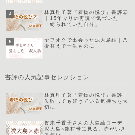
林真理子著『着物の悦び』書評②
｜15年ぶりの再読で気づいた
「縛られていた自分」
ヤフオクで出会った泥大島紬｜八
掛替えで一生ものに
書評の人気記事セレクション
林真理子著『着物の悦び』書評｜
失敗しても好きでいる気持ちを大
切に
賀来千香子さんの大島紬コーデ｜
泥大島×龍村帯に見る、赤がいき
る装い