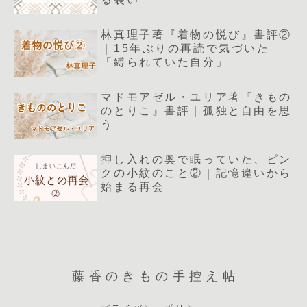
林真理子著『着物の悦び』書評②
｜15年ぶりの再読で気づいた
「縛られていた自分」
マドモアゼル・ユリア著『きもの
のとりこ』書評｜孤独と自由を思
う
押し入れの奥で眠っていた、ピン
クの小紋のこと②｜記憶違いから
始まる再会
藤香のきもの手控え帖