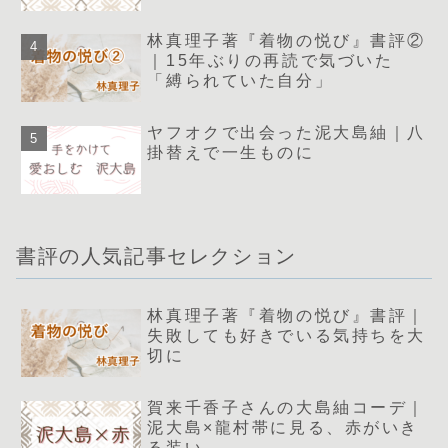
林真理子著『着物の悦び』書評②
｜15年ぶりの再読で気づいた
「縛られていた自分」
ヤフオクで出会った泥大島紬｜八
掛替えで一生ものに
書評の人気記事セレクション
林真理子著『着物の悦び』書評｜
失敗しても好きでいる気持ちを大
切に
賀来千香子さんの大島紬コーデ｜
泥大島×龍村帯に見る、赤がいき
る装い