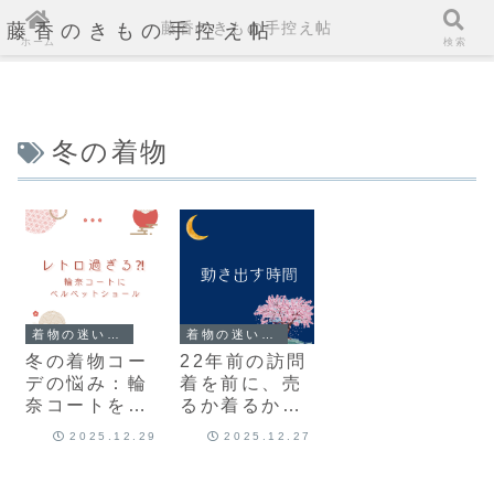
藤香のきもの手控え帖
藤香のきもの手控え帖
ホーム
検索
冬の着物
着物の迷いと気づき
着物の迷いと気づき
冬の着物コー
22年前の訪問
デの悩み：輪
着を前に、売
奈コートを今
るか着るかで
っぽく着るた
揺れた話
2025.12.29
2025.12.27
めの工夫