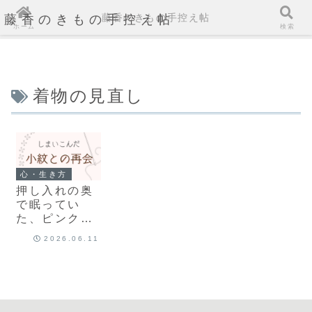
藤香のきもの手控え帖
藤香のきもの手控え帖
ホーム
検索
着物の見直し
心・生き方
押し入れの奥
で眠ってい
た、ピンクの
小紋のこと
2026.06.11