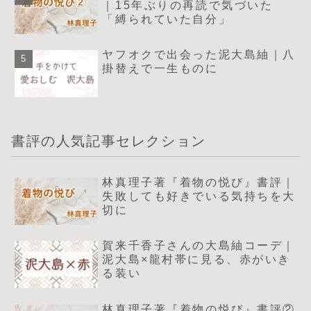
｜15年ぶりの再読で気づいた
「縛られていた自分」
ヤフオクで出会った泥大島紬｜八
掛替えで一生ものに
書評の人気記事セレクション
林真理子著『着物の悦び』書評｜
失敗しても好きでいる気持ちを大
切に
賀来千香子さんの大島紬コーデ｜
泥大島×龍村帯に見る、赤がいき
る装い
林真理子著『着物の悦び』書評②