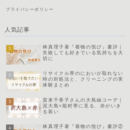
プライバシーポリシー
人気記事
林真理子著『着物の悦び』書評｜
失敗しても好きでいる気持ちを大
切に
リサイクル帯のにおいが取れない
時の対処法と、クリーニングの実
体験まとめ
賀来千香子さんの大島紬コーデ｜
泥大島×龍村帯に見る、赤がいき
る装い
林真理子著『着物の悦び』書評②