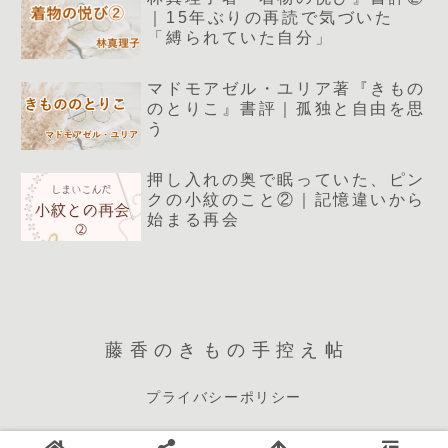
｜15年ぶりの再読で気づいた
「縛られていた自分」
マドモアゼル・ユリア著『きもの
のとりこ』書評｜孤独と自由を思
う
押し入れの奥で眠っていた、ピン
クの小紋のこと②｜記憶違いから
始まる再会
藤香のきもの手控え帖
プライバシーポリシー
© 2025 藤香のきもの手控え帖.