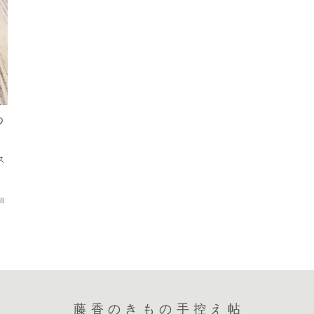
わ
ス
18
藤香のきもの手控え帖