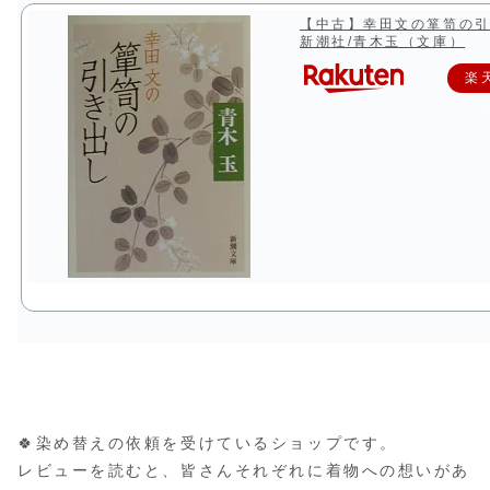
【中古】幸田文の箪笥の引
新潮社/青木玉（文庫）
楽
🍀染め替えの依頼を受けているショップです。
レビューを読むと、皆さんそれぞれに着物への想いがあ