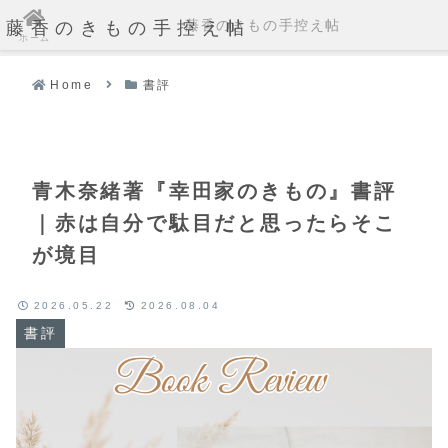
藤香のきもの手控え帖
藤香のきもの手控え帖
ホーム
Home
書評
青木奈緒著『幸田家のきもの』書評
｜赤は自分で駄目だと思ったらそこ
が境目
2026.05.22
2026.08.04
書評