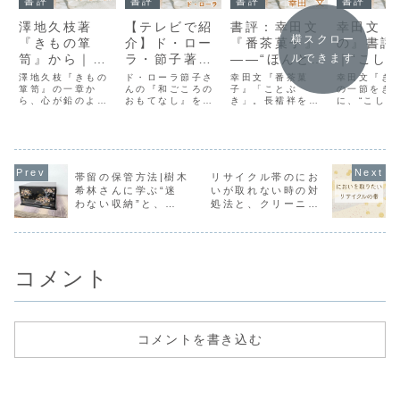
書評
書評
書評
書評
澤地久枝著
【テレビで紹
書評：幸田文
幸田文『
横スクロー
『きもの箪
介】ド・ロー
『番茶菓子』
の』書評
笥』から｜人
ラ・節子著
――“ほんとの
｜“こし
ルできます
生が重く感じ
『和ごころの
おしゃれ”をめ
る”とい
澤地久枝『きもの
ド・ローラ節子さ
幸田文『番茶菓
幸田文『き
られる日に
箪笥』の一章か
おもてなし』
んの『和ごころの
ぐる、静謐な
子』「ことぶ
に感じた
の一節をき
ら、心が鉛のよう
おもてなし』を読
き」。長襦袢を贈
に、“こしら
書評｜小さく
贈りものの物
タルジー
に重くなる日にそ
んで感じた、暮ら
る場面を通して、
る”という言
実践していき
語
っと効く“こころ遊
しの工夫や自由な
贈り物の本質と女
じたノスタ
び”のヒントを綴り
着物コーディネー
性の関係性を静か
と、自分の
たい
ます。孤独な午後
トの魅力を紹介。
に描いた作品を紹
の思い出や
にも、着物が静か
素朴なお菓子作り
介します。
への憧れに
に味方でいてくれ
や器の使い方か
書きました
帯留の保管方法|樹木
リサイクル帯のにお
る──そんな小さな
ら、日常に小さな
希林さんに学ぶ“迷
いが取れない時の対
希望のエッセイで
憧れを取り入れる
わない収納”と、私
処法と、クリーニン
す。
ヒントを綴った記
事です。
の小さな三段タンス
グの実体験まとめ
コメント
コメントを書き込む