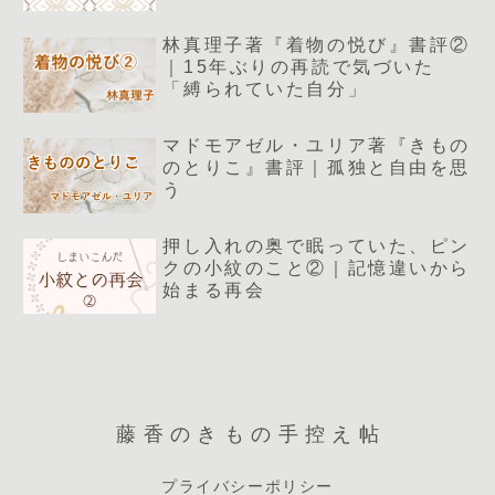
林真理子著『着物の悦び』書評②
｜15年ぶりの再読で気づいた
「縛られていた自分」
マドモアゼル・ユリア著『きもの
のとりこ』書評｜孤独と自由を思
う
押し入れの奥で眠っていた、ピン
クの小紋のこと②｜記憶違いから
始まる再会
藤香のきもの手控え帖
プライバシーポリシー