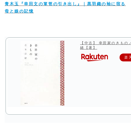
青木玉『幸田文の箪笥の引き出し』｜黒羽織の袖に宿る
母と娘の記憶
【中古】 幸田家のきもの
緒【著】
楽