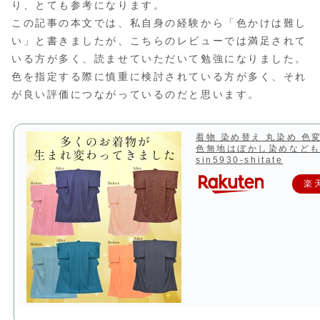
り、とても参考になります。
この記事の本文では、私自身の経験から「色かけは難し
い」と書きましたが、こちらのレビューでは満足されて
いる方が多く、読ませていただいて勉強になりました。
色を指定する際に慎重に検討されている方が多く、それ
が良い評価につながっているのだと思います。
着物 染め替え 丸染め 色
色無地はぼかし染めなど
sin5930-shitate
楽