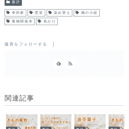
書評
幸田家
悉皆
染め替え
梅の小紋
着物関係本
色かけ
藤香をフォローする
関連記事