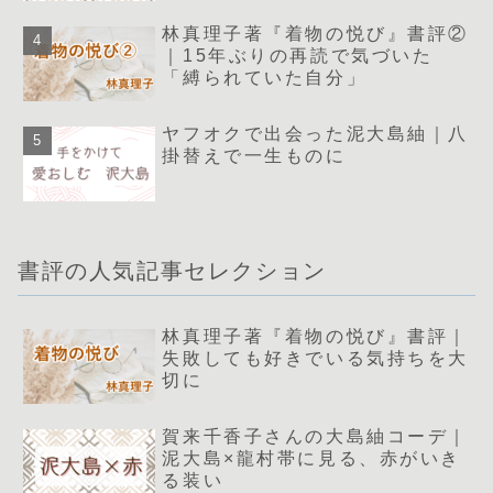
林真理子著『着物の悦び』書評②
｜15年ぶりの再読で気づいた
「縛られていた自分」
ヤフオクで出会った泥大島紬｜八
掛替えで一生ものに
書評の人気記事セレクション
林真理子著『着物の悦び』書評｜
失敗しても好きでいる気持ちを大
切に
賀来千香子さんの大島紬コーデ｜
泥大島×龍村帯に見る、赤がいき
る装い