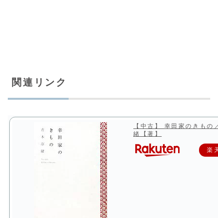
関連リンク
【中古】 幸田家のきもの
緒【著】
楽