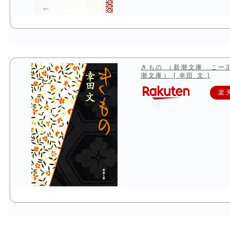
きもの （新潮文庫 こー3
潮文庫） [ 幸田 文 ]
楽