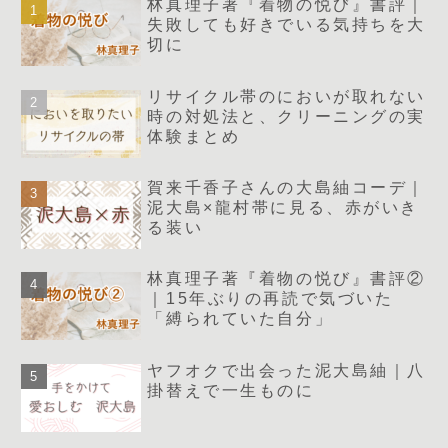
林真理子著『着物の悦び』書評｜
失敗しても好きでいる気持ちを大
切に
リサイクル帯のにおいが取れない
時の対処法と、クリーニングの実
体験まとめ
賀来千香子さんの大島紬コーデ｜
泥大島×龍村帯に見る、赤がいき
る装い
林真理子著『着物の悦び』書評②
｜15年ぶりの再読で気づいた
「縛られていた自分」
ヤフオクで出会った泥大島紬｜八
掛替えで一生ものに