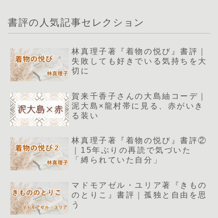
書評の人気記事セレクション
林真理子著『着物の悦び』書評｜
失敗しても好きでいる気持ちを大
切に
賀来千香子さんの大島紬コーデ｜
泥大島×龍村帯に見る、赤がいき
る装い
林真理子著『着物の悦び』書評②
｜15年ぶりの再読で気づいた
「縛られていた自分」
マドモアゼル・ユリア著『きもの
のとりこ』書評｜孤独と自由を思
う