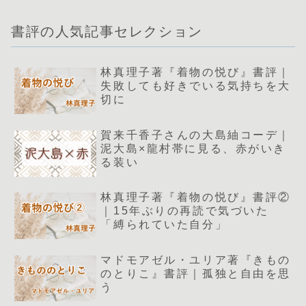
書評の人気記事セレクション
林真理子著『着物の悦び』書評｜
失敗しても好きでいる気持ちを大
切に
賀来千香子さんの大島紬コーデ｜
泥大島×龍村帯に見る、赤がいき
る装い
林真理子著『着物の悦び』書評②
｜15年ぶりの再読で気づいた
「縛られていた自分」
マドモアゼル・ユリア著『きもの
のとりこ』書評｜孤独と自由を思
う