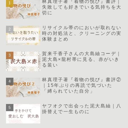
林真理子著『着物の悦び』書評｜
失敗しても好きでいる気持ちを大
切に
リサイクル帯のにおいが取れない
時の対処法と、クリーニングの実
体験まとめ
賀来千香子さんの大島紬コーデ｜
泥大島×龍村帯に見る、赤がいき
る装い
林真理子著『着物の悦び』書評②
｜15年ぶりの再読で気づいた
「縛られていた自分」
ヤフオクで出会った泥大島紬｜八
掛替えで一生ものに