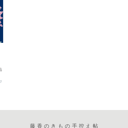
品
て
27
藤香のきもの手控え帖