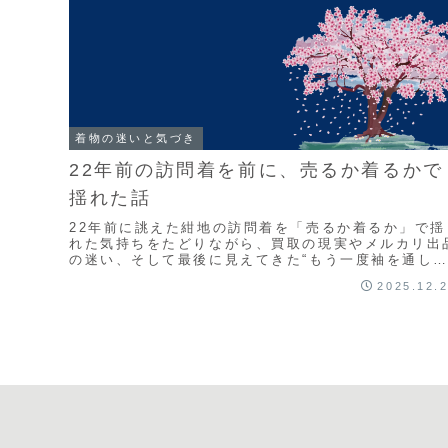
着物の迷いと気づき
22年前の訪問着を前に、売るか着るかで
揺れた話
22年前に誂えた紺地の訪問着を「売るか着るか」で揺
れた気持ちをたどりながら、買取の現実やメルカリ出
の迷い、そして最後に見えてきた“もう一度袖を通し
みたい”という本音に気づくまでを綴った記事です。
2025.12.