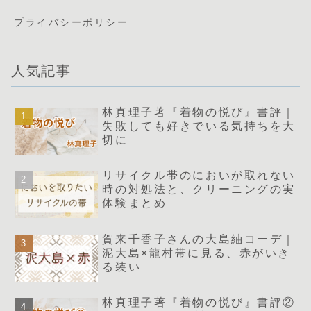
プライバシーポリシー
人気記事
林真理子著『着物の悦び』書評｜
失敗しても好きでいる気持ちを大
切に
リサイクル帯のにおいが取れない
時の対処法と、クリーニングの実
体験まとめ
賀来千香子さんの大島紬コーデ｜
泥大島×龍村帯に見る、赤がいき
る装い
林真理子著『着物の悦び』書評②