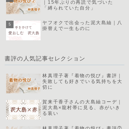
｜15年ぶりの再読で気づいた
「縛られていた自分」
ヤフオクで出会った泥大島紬｜八
掛替えで一生ものに
書評の人気記事セレクション
林真理子著『着物の悦び』書評｜
失敗しても好きでいる気持ちを大
切に
賀来千香子さんの大島紬コーデ｜
泥大島×龍村帯に見る、赤がいき
る装い
林真理子著『着物の悦び』書評②