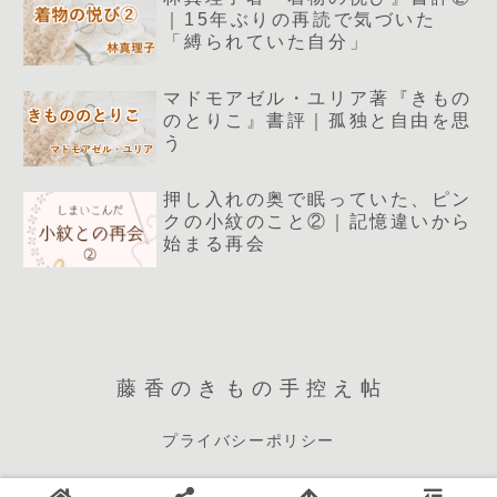
｜15年ぶりの再読で気づいた
「縛られていた自分」
マドモアゼル・ユリア著『きもの
のとりこ』書評｜孤独と自由を思
う
押し入れの奥で眠っていた、ピン
クの小紋のこと②｜記憶違いから
始まる再会
藤香のきもの手控え帖
プライバシーポリシー
© 2025 藤香のきもの手控え帖.