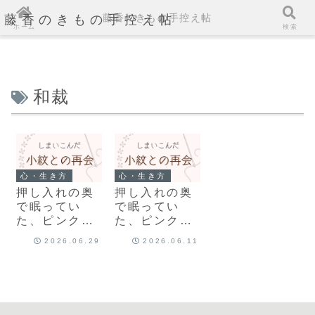
藤香のきもの手控え帖
藤香のきもの手控え帖
ホーム
検索
和裁
心・生き方
心・生き方
押し入れの奥
押し入れの奥
で眠ってい
で眠ってい
た、ピンクの
た、ピンクの
小紋のこと②
小紋のこと
2026.06.29
2026.06.11
｜記憶違いか
ら始まる再会