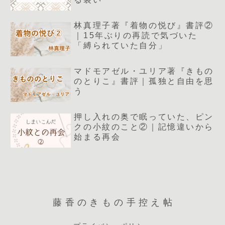
林真理子著『着物の悦び』書評②
｜15年ぶりの再読で気づいた
「縛られていた自分」
マドモアゼル・ユリア著『きもの
のとりこ』書評｜孤独と自由を思
う
押し入れの奥で眠っていた、ピン
クの小紋のこと②｜記憶違いから
始まる再会
藤香のきもの手控え帖