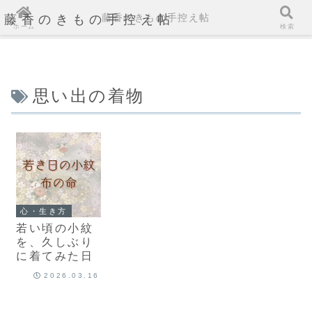
藤香のきもの手控え帖
藤香のきもの手控え帖
ホーム
検索
思い出の着物
心・生き方
若い頃の小紋
を、久しぶり
に着てみた日
2026.03.16