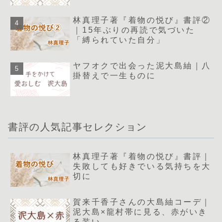
林真理子著『着物の悦び』書評②
｜15年ぶりの再読で気づいた
「縛られていた自分」
ヤフオクで出会った泥大島紬｜八
掛替えで一生ものに
書評の人気記事セレクション
林真理子著『着物の悦び』書評｜
失敗しても好きでいる気持ちを大
切に
賀来千香子さんの大島紬コーデ｜
泥大島×龍村帯に見る、赤がいき
る装い