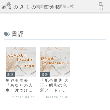
藤香のきもの手控え帖
藤香のきもの手控え帖
ホーム
検索
書評
書評
書評
垣谷美雨著
『配色事典 大
『あなたの人
正・昭和の色
生、片づけま
彩ノート』書
す』書評｜捨
評｜着物コー
2026.03.06
2026.03.01
てる？着物を
デに役立つ一
ですか？
冊