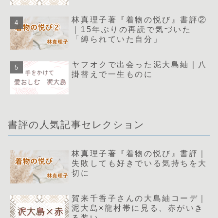
林真理子著『着物の悦び』書評②
｜15年ぶりの再読で気づいた
「縛られていた自分」
ヤフオクで出会った泥大島紬｜八
掛替えで一生ものに
書評の人気記事セレクション
林真理子著『着物の悦び』書評｜
失敗しても好きでいる気持ちを大
切に
賀来千香子さんの大島紬コーデ｜
泥大島×龍村帯に見る、赤がいき
る装い