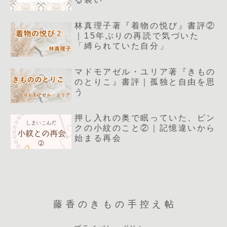
林真理子著『着物の悦び』書評②
｜15年ぶりの再読で気づいた
「縛られていた自分」
マドモアゼル・ユリア著『きもの
のとりこ』書評｜孤独と自由を思
う
押し入れの奥で眠っていた、ピン
クの小紋のこと②｜記憶違いから
始まる再会
藤香のきもの手控え帖