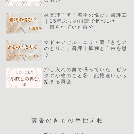
林真理子著『着物の悦び』書評②
｜15年ぶりの再読で気づいた
「縛られていた自分」
マドモアゼル・ユリア著『きもの
のとりこ』書評｜孤独と自由を思
う
押し入れの奥で眠っていた、ピン
クの小紋のこと②｜記憶違いから
始まる再会
藤香のきもの手控え帖