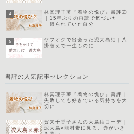
林真理子著『着物の悦び』書評②
｜15年ぶりの再読で気づいた
「縛られていた自分」
ヤフオクで出会った泥大島紬｜八
掛替えで一生ものに
書評の人気記事セレクション
林真理子著『着物の悦び』書評｜
失敗しても好きでいる気持ちを大
切に
賀来千香子さんの大島紬コーデ｜
泥大島×龍村帯に見る、赤がいき
る装い