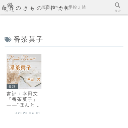
藤香のきもの手控え帖
藤香のきもの手控え帖
ホーム
検索
番茶菓子
書評
書評：幸田文
『番茶菓子』
――“ほんとの
おしゃれ”をめ
2026.04.01
ぐる、静謐な
贈りものの物
語