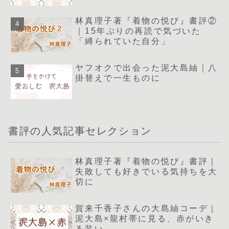
林真理子著『着物の悦び』書評②
｜15年ぶりの再読で気づいた
「縛られていた自分」
ヤフオクで出会った泥大島紬｜八
掛替えで一生ものに
書評の人気記事セレクション
林真理子著『着物の悦び』書評｜
失敗しても好きでいる気持ちを大
切に
賀来千香子さんの大島紬コーデ｜
泥大島×龍村帯に見る、赤がいき
る装い