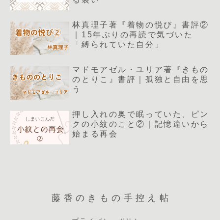
林真理子著『着物の悦び』書評②
｜15年ぶりの再読で気づいた
「縛られていた自分」
マドモアゼル・ユリア著『きもの
のとりこ』書評｜孤独と自由を思
う
押し入れの奥で眠っていた、ピン
クの小紋のこと②｜記憶違いから
始まる再会
藤香のきもの手控え帖