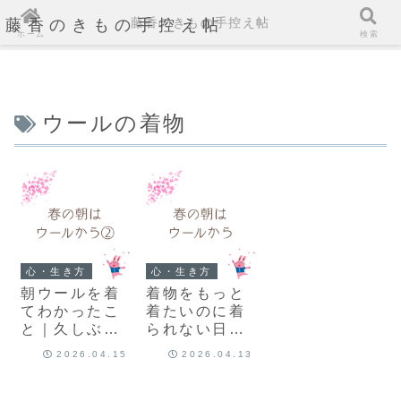
藤香のきもの手控え帖
藤香のきもの手控え帖
ホーム
検索
ウールの着物
心・生き方
心・生き方
朝ウールを着
着物をもっと
てわかったこ
着たいのに着
と｜久しぶり
られない日々
の着物がくれ
の解決策｜朝
2026.04.15
2026.04.13
た気づき
いちばんにウ
ール着物