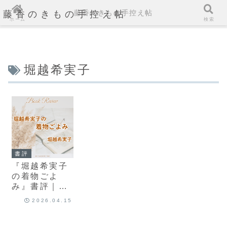
藤香のきもの手控え帖
藤香のきもの手控え帖
ホーム
検索
堀越希実子
書評
『堀越希実子
の着物ごよ
み』書評｜心
に残った12月
2026.04.15
のお対のコー
ディネート