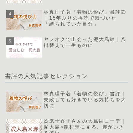
林真理子著『着物の悦び』書評②
｜15年ぶりの再読で気づいた
「縛られていた自分」
ヤフオクで出会った泥大島紬｜八
掛替えで一生ものに
書評の人気記事セレクション
林真理子著『着物の悦び』書評｜
失敗しても好きでいる気持ちを大
切に
賀来千香子さんの大島紬コーデ｜
泥大島×龍村帯に見る、赤がいき
る装い