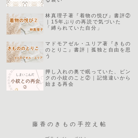
林真理子著『着物の悦び』書評②
｜15年ぶりの再読で気づいた
「縛られていた自分」
マドモアゼル・ユリア著『きもの
のとりこ』書評｜孤独と自由を思
う
押し入れの奥で眠っていた、ピン
クの小紋のこと②｜記憶違いから
始まる再会
藤香のきもの手控え帖