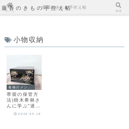
藤香のきもの手控え帖
藤香のきもの手控え帖
ホーム
検索
小物収納
着物のメンテナンス
帯留の保管方
法|樹木希林さ
んに学ぶ“迷わ
ない収納”と、
2026.05.18
私の小さな三
段タンス