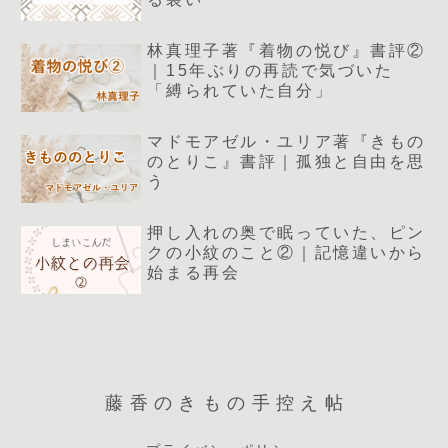
林真理子著『着物の悦び』書評②
｜15年ぶりの再読で気づいた
「縛られていた自分」
マドモアゼル・ユリア著『きもの
のとりこ』書評｜孤独と自由を思
う
押し入れの奥で眠っていた、ピン
クの小紋のこと②｜記憶違いから
始まる再会
藤香のきもの手控え帖