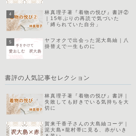
林真理子著『着物の悦び』書評②
｜15年ぶりの再読で気づいた
「縛られていた自分」
ヤフオクで出会った泥大島紬｜八
掛替えで一生ものに
書評の人気記事セレクション
林真理子著『着物の悦び』書評｜
失敗しても好きでいる気持ちを大
切に
賀来千香子さんの大島紬コーデ｜
泥大島×龍村帯に見る、赤がいき
る装い