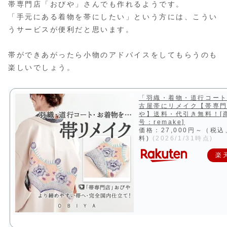
帯専門店「おびや」さんでも作れるようです。
「手元にある着物を帯にしたい」という方には、こうい
うサービスが便利だと思います。
帯ができあがったら小物のアドバイスをしてもらうのも
楽しいでしょう。
「羽織・着物・道行コー
古屋帯にリメイク【帯専
や】送料・代引き無料！[
号：remake]
価格：27,000円～（税
料)
(2026/1/31時点)
楽