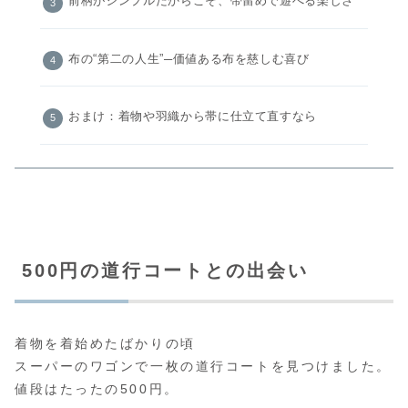
前柄がシンプルだからこそ、帯留めで遊べる楽しさ
布の“第二の人生”─価値ある布を慈しむ喜び
おまけ：着物や羽織から帯に仕立て直すなら
500円の道行コートとの出会い
着物を着始めたばかりの頃
スーパーのワゴンで一枚の道行コートを見つけました。
値段はたったの500円。