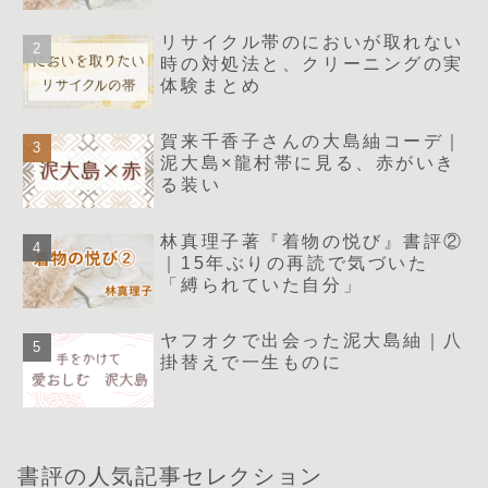
リサイクル帯のにおいが取れない
時の対処法と、クリーニングの実
体験まとめ
賀来千香子さんの大島紬コーデ｜
泥大島×龍村帯に見る、赤がいき
る装い
林真理子著『着物の悦び』書評②
｜15年ぶりの再読で気づいた
「縛られていた自分」
ヤフオクで出会った泥大島紬｜八
掛替えで一生ものに
書評の人気記事セレクション