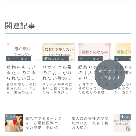
関連記事
心・生き方
着物のメンテナンス
心・生き方
心・生き
着物をもっと
リサイクル帯
総絞りのきも
疲れた心
横スクロー
着たいのに着
のにおいが取
の｜人に歴史
物を求め
られない日々
れない時の対
あり。そして
き
ルできます
の解決策｜朝
処法と、クリ
着物にも…
着物を着たいのに
リサイクル帯のに
子育ての不安と孤
疲れた心が
いちばんにウ
着られない日々か
ーニングの実
おいが強くて困っ
独のなかで出会っ
求めるのは
ら、生活の流れを
た時、何を試し、
た総絞りの着物。
か。過去の
ール着物
体験まとめ
見直して気づい
どこに頼み、どう
京都絞栄会の展示
癒すように
た“朝しかない”と
戻ってきたのか。
会で購入した体験
選んだ日の
いう答え。ウール
におい取りの“現
と、色選びの迷
と、静かな
の着物という選択
実”と、時間が引き
い、当時の心境を
復のプロセ
にたどり着くまで
受けてくれた変化
振り返りながら、
きました。
の心の動きをまと
を体験談としてま
総絞りが自分を支
苺色アフタヌーンテ
成人式の振袖選びで
めました。
とめました。
えた一枚になった
ィーと函館国際ホテ
気づいた、似合う色
理由を綴る記事で
ルの記憶 冬に灯る
の大切さ
す。
赤