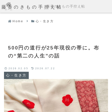
藤香のきもの手控え帖
藤香のきもの手控え帖
ホーム
Home
心・生き方
500円の道行が25年現役の帯に。布
の“第二の人生”の話
2026.02.05
2026.07.22
心・生き方