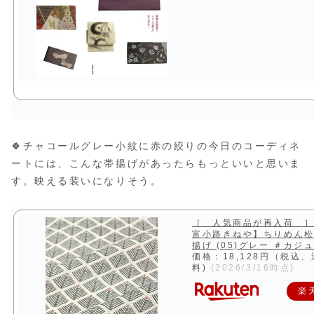
🍀チャコールグレー小紋に赤の絞りの今日のコーディネ
ートには、こんな帯揚げがあったらもっといいと思いま
す。映える装いになりそう。
［ 人気商品が再入荷 ］
富小路きねや】ちりめん
揚げ (05)グレー ＃カジ
価格：18,128円（税込
料)
(2026/3/16時点)
楽