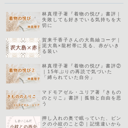
林真理子著『着物の悦び』書評｜
失敗しても好きでいる気持ちを大
切に
賀来千香子さんの大島紬コーデ｜
泥大島×龍村帯に見る、赤がいき
る装い
林真理子著『着物の悦び』書評②
｜15年ぶりの再読で気づいた
「縛られていた自分」
マドモアゼル・ユリア著『きもの
のとりこ』書評｜孤独と自由を思
う
押し入れの奥で眠っていた、ピン
クの小紋のこと②｜記憶違いから