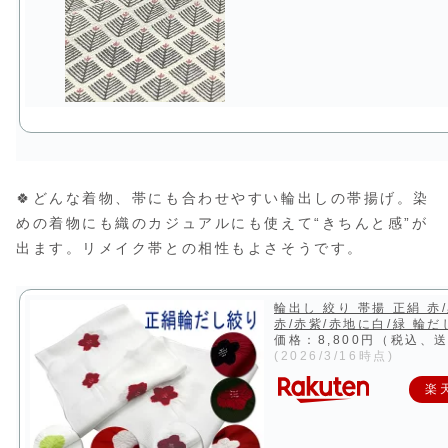
🍀どんな着物、帯にも合わせやすい輪出しの帯揚げ。染
めの着物にも織のカジュアルにも使えて“きちんと感”が
出ます。リメイク帯との相性もよさそうです。
輪出し 絞り 帯揚 正絹 赤
赤/赤紫/赤地に白/緑 輪だ
価格：8,800円（税込、
(2026/3/16時点)
楽