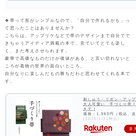
🍀帯って形がシンプルなので、「自分で作れるかも」っ
て思ったことはありませんか？
こちらは、アップリケなどで帯のデザインまで自分でで
きちゃうアイディア満載の本で、見ていてとても楽し
く、また考えさせられます。
豪華で高価なものだけが価値がある、と言い切れないと
ころが着物の世界の面白いところ。
自分なりに楽しんだもの勝ちだわと思わせてくれる本で
す。
刺しゅう・リボン・アッ
大人可愛い 手づくり帯 [
き子 ]
価格：1,980円（税込、
(2026/1/31時点)
楽